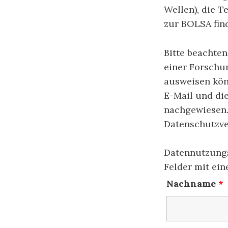
Wellen), die T
zur BOLSA find
Bitte beachten
einer Forschu
ausweisen könn
E-Mail und di
nachgewiesen. 
Datenschutzve
Datennutzungs
Felder mit ei
Nachname
*