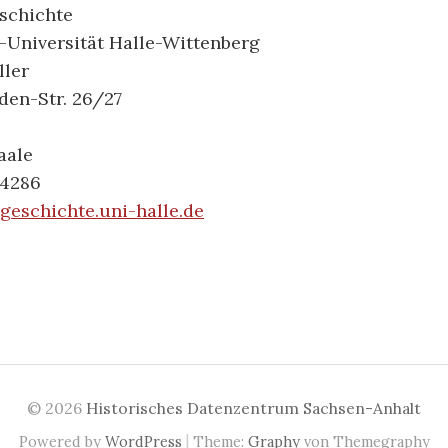
eschichte
-Universität Halle-Wittenberg
ller
den-Str. 26/27
aale
24286
geschichte.uni-halle.de
© 2026
Historisches Datenzentrum Sachsen-Anhalt
|
Powered by
WordPress
Theme:
Graphy
von Themegraphy