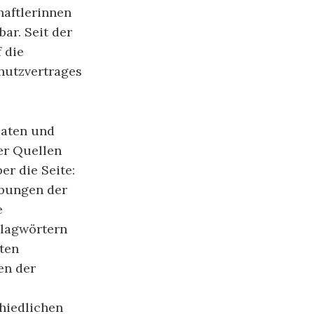
haftlerinnen
ar. Seit der
 die
hutzvertrages
daten und
er Quellen
er die Seite:
ibungen der
e
hlagwörtern
ten
en der
hiedlichen